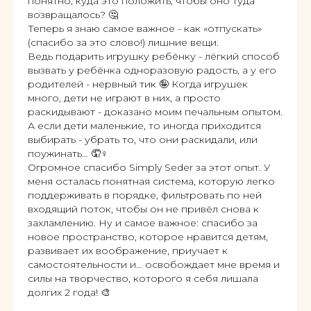
понятно, куда это положить, чтобы оно туда
возвращалось? 🤔
Теперь я знаю самое важное - как «отпускать»
(спасибо за это слово!) лишние вещи.
Ведь подарить игрушку ребёнку - лёгкий способ
вызвать у ребёнка одноразовую радость, а у его
родителей - нервный тик 🤪 Когда игрушек
много, дети не играют в них, а просто
раскидывают - доказано моим печальным опытом.
А если дети маленькие, то иногда приходится
выбирать - убрать то, что они раскидали, или
поужинать… 🤦♀️
Огромное спасибо Simply Seder за этот опыт. У
меня осталась понятная система, которую легко
поддерживать в порядке, фильтровать по ней
входящий поток, чтобы он не привёл снова к
захламлению. Ну и самое важное: спасибо за
новое пространство, которое нравится детям,
развивает их воображение, приучает к
самостоятельности и… освобождает мне время и
силы на творчество, которого я себя лишала
долгих 2 года! 🎨