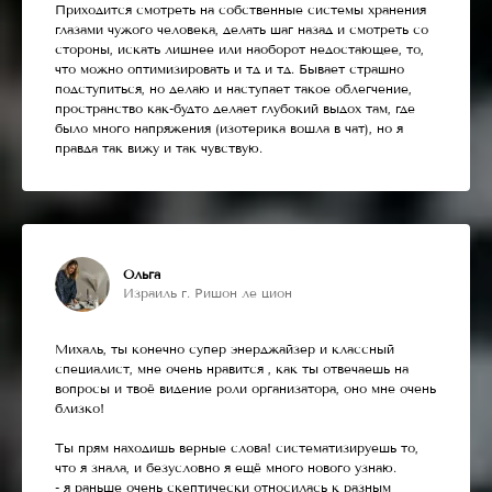
Приходится смотреть на собственные системы хранения
глазами чужого человека, делать шаг назад и смотреть со
стороны, искать лишнее или наоборот недостающее, то,
что можно оптимизировать и тд и тд. Бывает страшно
подступиться, но делаю и наступает такое облегчение,
пространство как-будто делает глубокий выдох там, где
было много напряжения (изотерика вошла в чат), но я
правда так вижу и так чувствую.
Ольга
Израиль г. Ришон ле цион
Михаль, ты конечно супер энерджайзер и классный
специалист, мне очень нравится , как ты отвечаешь на
вопросы и твоё видение роли организатора, оно мне очень
близко!
Ты прям находишь верные слова! систематизируешь то,
что я знала, и безусловно я ещё много нового узнаю.
- я раньше очень скептически относилась к разным