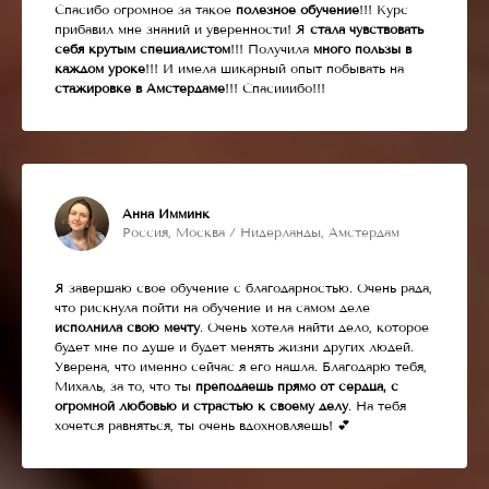
Спасибо огромное за такое
полезное обучение
!!! Курс
прибавил мне знаний и уверенности! Я
стала чувствовать
себя крутым специалистом
!!! Получила
много пользы в
каждом уроке
!!! И имела шикарный опыт побывать на
стажировке в Амстердаме
!!! Спасииибо!!!
Анна Имминк
Россия, Москва / Нидерланды, Амстердам
Я завершаю свое обучение с благодарностью. Очень рада,
что рискнула пойти на обучение и на самом деле
исполнила свою мечту
. Очень хотела найти дело, которое
будет мне по душе и будет менять жизни других людей.
Уверена, что именно сейчас я его нашла. Благодарю тебя,
Михаль, за то, что ты
преподаешь прямо от сердца, с
огромной любовью и страстью к своему делу
. На тебя
хочется равняться, ты очень вдохновляешь! 💕