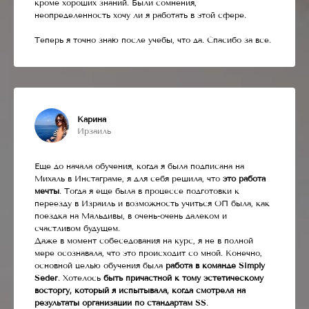
кроме хороших знаний. Были сомнения,
неопределенность хочу ли я работать в этой сфере.
Теперь я точно знаю после учебы, что да. Спасибо за все.
Карина
Ирзаиль
Еще до начала обучения, когда я была подписана на
Михаль в Инстаграме, я для себя решила, что
это работа
мечты
. Тогда я еще была в процессе подготовки к
переезду в Израиль и возможность учиться ОП была, как
поездка на Мальдивы, в очень-очень далеком и
счастливом будущем.
Даже в момент собеседования на курс, я не в полной
мере осознавала, что это происходит со мной. Конечно,
основной целью обучения была
работа в команде Simply
Seder
. Хотелось
быть причастной к тому эстетическому
восторгу, который я испытывала, когда смотрела на
результаты организации по стандартам SS
.