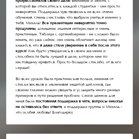
профессионалов своего дела!
Внимание и забота, с
которой вы относитесь к каждой студентке - она просто
невероятна. Поддержка чувствовалась на всех этапах
обучения. Очень счастлива, что выбрала учиться именно у
тебя, Михаль!
Все презентации невероятно точно
продуманы
, домашние задания интересные и очень
практичные. Таблица с органайзерами - ее сложно было
начать, но уже сейчас она очень облегчает жизнь) мне
кажется, что
я даже стала увереннее в себе после этого
курса
! Как будто утвердилась в своем желании и
способности быть лучшей в деле, которое мне по
настоящему нравится. Просто большое спасибо, от всего
сердца!
Во всех уроках была практическая польза, начиная от
списка висяков и заканчивая защитой дипломов, где
своими глазами можно увидеть и услышать много разных
примеров и пути решения проблем. Самое ценное для
меня была
постоянная поддержка в чате, вопросы никогда
не оставались без ответа
, а поддержка группы и Михаль -
это особая любовь! Благодарю)