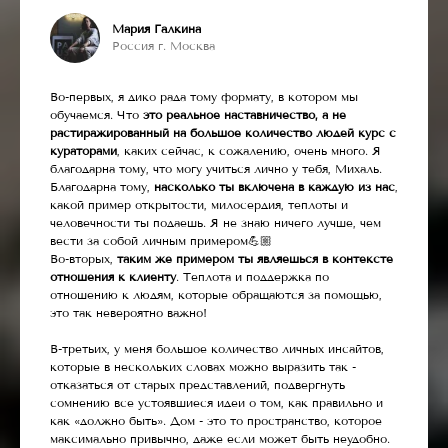
Мария Галкина
Россия г. Москва
Во-первых, я дико рада тому формату, в котором мы
обучаемся. Что
это реальное наставничество, а не
растиражированный на большое количество людей курс с
кураторами
, каких сейчас, к сожалению, очень много. Я
благодарна тому, что могу учиться лично у тебя, Михаль.
Благодарна тому,
насколько ты включена в каждую из нас
,
какой пример открытости, милосердия, теплоты и
человечности ты подаешь. Я не знаю ничего лучше, чем
вести за собой личным примером💪🏼
Во-вторых,
таким же примером ты являешься в контексте
отношения к клиенту
. Теплота и поддержка по
отношению к людям, которые обращаются за помощью,
это так невероятно важно!
В-третьих, у меня большое количество личных инсайтов,
которые в нескольких словах можно выразить так -
отказаться от старых представлений, подвергнуть
сомнению все устоявшиеся идеи о том, как правильно и
как «должно быть». Дом - это то пространство, которое
максимально привычно, даже если может быть неудобно.