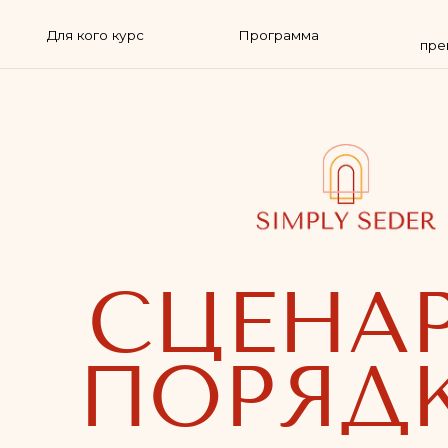
О
Для кого курс
Программа
преподава
СЦЕНАР
ПОРЯДК
Выстроим структуру пор