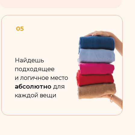
лютно
для
ой вещи
А: