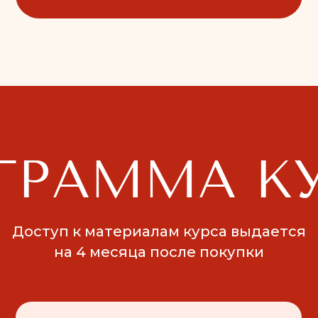
туп к материалам курса выдается
на 4 месяца после покупки
Модуль 2
Моду
Сценарий Порядка
Орган
Анализ сценариев вашей семьи
В
Базовые принципы организации
п
собственного дома
Р
Базовые принципы
о
расхламления
О
Принцип радикальной
п
честности с собой
Модуль 4
Моду