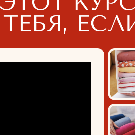
Чувс
дом
кол
Нав
не д
воз
Уста