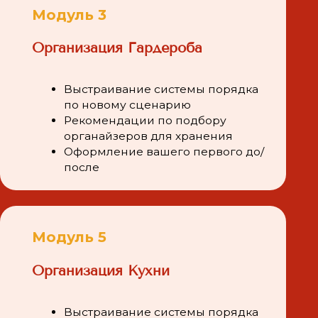
изация Кухни
ыстраивание системы порядка
о новому сценарию
екомендации по подбору
рганайзеров для хранения
ль 8
изация сентиментов
ментов и правила
ржания порядка
рганизация документов
рганизация сентиментов
ринципы поддержания порядка