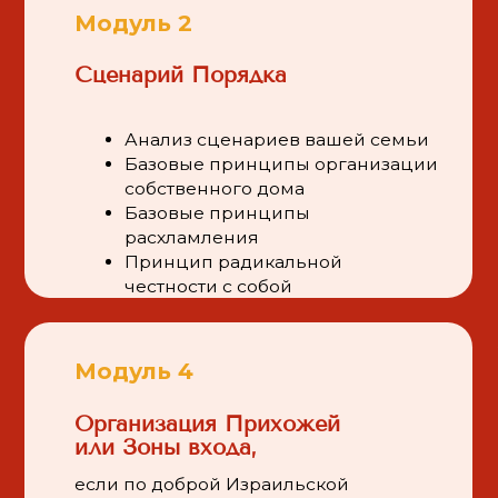
Организация Прихожей
Орган
или Зоны входа,
если по доброй Израильской
В
традиции никакой прихожей у вас нет
п
Р
о
Выстраивание системы порядка
по новому сценарию
Рекомендации по подбору
органайзеров для хранения
Модуль 7 · Тариф Детский
Моду
Организация Детской
Орган
/доку
подде
Выстраивание системы
порядка по новому
О
сценарию
О
Рекомендации по подбору
П
органайзеров для хранения