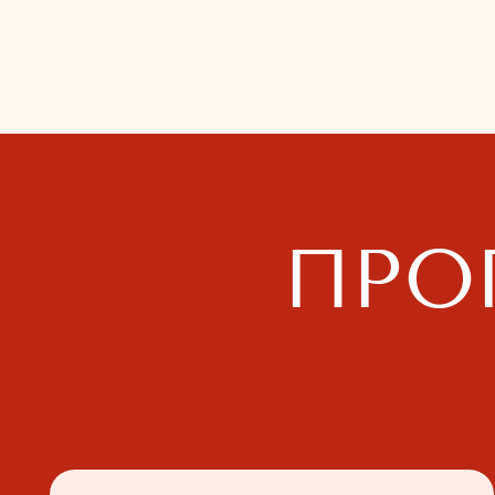
Дос
Модуль 1
Подготовка к эффективному
прохождению курса
Как пройти этот курс
с максимальной
эффективностью для себя?
Что такое сценарий порядка
и как он влияет на уровень
вашей жизни?
Как создать собственный
сценарий, который будет
подходить именно вам?
Главные правила работы на курсе