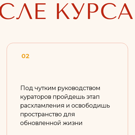
Под чутким руководством
Почув
кураторов пройдешь этап
управ
расхламления и освободишь
вещей
пространство для
тольк
обновленной жизни
котор
хочет
04
05
Выстроишь
Найд
персонализированную
подх
систему порядка, которая
и лог