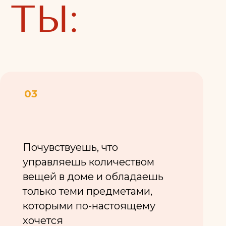
ствуешь, что
ляешь количеством
 в доме и обладаешь
о теми предметами,
ыми по-настоящему
ся
ешь
одящее
ичное место