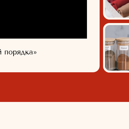
в до
рядка»
вли
ЛЕ КУРСА ТЫ
02
03