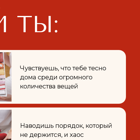
твуешь, что тебе тесно
а среди огромного
ичества вещей
одишь порядок, который
ержится, и хаос
вращается вновь и вновь
ла от бесконечного хаоса