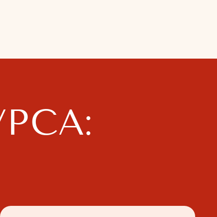
ль 3
изация Гардероба
ыстраивание системы порядка
о новому сценарию
екомендации по подбору
рганайзеров для хранения
формление вашего первого до/
осле
ль 5