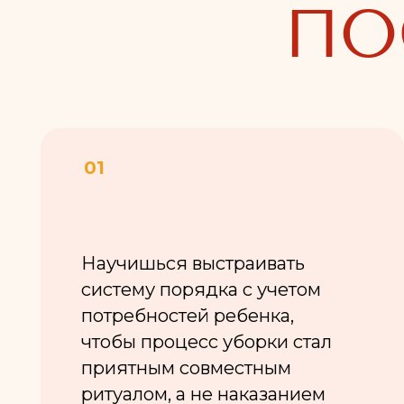
Научишься выстраивать
систему порядка с учетом
потребностей ребенка,
чтобы процесс уборки стал
приятным совместным
ритуалом, а не наказанием
03
Выстроишь порядок, который
будет работать на тебя. Творить
гораздо удобнее, когда вокруг