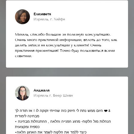
Елизавета
Израиль, г. Хайфа
Михаль, спасибо большое за полезную консультацию.
Очень много практичной информации, вплоть до того, как
делать записи на консультации у клиента! Очень
практичная презентация! Точно буду пользоваться всеми
советами.
Анджела
Израиль г. Беер Шева
היום ממש נתת לי חיזוק כזה שהייתי זקוקה לו ! אז תודה לך ❤️🌷
מבחינה לימודית
• הנהלות מול הלקוח- מרגע הפנייה והלאה , ההתנהלות מבחינה
כספית ומקצועית
•כיצד ללמד את הלקוח לשמר את הארגון הלאה