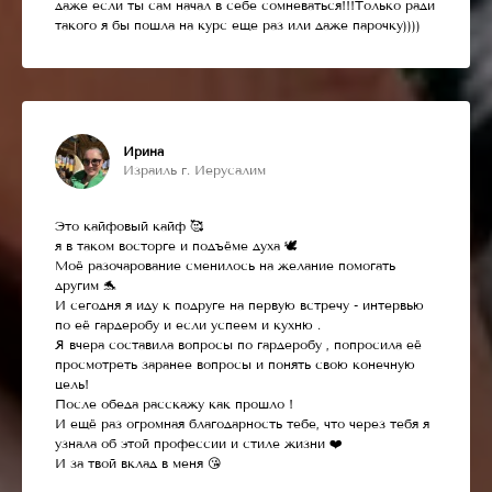
даже если ты сам начал в себе сомневаться!!!Только ради
такого я бы пошла на курс еще раз или даже парочку))))
Ирина
Израиль г. Иерусалим
Это кайфовый кайф 🥰
я в таком восторге и подъёме духа 🕊
Моё разочарование сменилось на желание помогать
другим 🐬
И сегодня я иду к подруге на первую встречу - интервью
по её гардеробу и если успеем и кухню .
Я вчера составила вопросы по гардеробу , попросила её
просмотреть заранее вопросы и понять свою конечную
цель!
После обеда расскажу как прошло !
И ещё раз огромная благодарность тебе, что через тебя я
узнала об этой профессии и стиле жизни ❤️
И за твой вклад в меня 😘