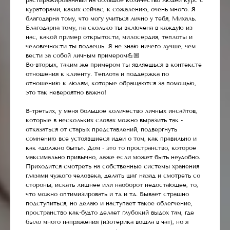
кураторами, каких сейчас, к сожалению, очень много. Я
благодарна тому, что могу учиться лично у тебя, Михаль.
Благодарна тому, на сколько ты включена в каждую из
нас, какой пример открытости, милосердия, теплоты и
человечности ты подаешь. Я не знаю ничего лучше, чем
вести за собой личным примером💪🏼
Во-вторых, таким же примером ты являешься в контексте
отношения к клиенту. Теплота и поддержка по
отношению к людям, которые обращаются за помощью,
это так невероятно важно!
В-третьих, у меня большое количество личных инсайтов,
которые в нескольких словах можно выразить так -
отказаться от старых представлений, подвергнуть
сомнению все устоявшиеся идеи о том, как правильно и
как «должно быть». Дом - это то пространство, которое
максимально привычно, даже если может быть неудобно.
Приходится смотреть на собственные системы хранения
глазами чужого человека, делать шаг назад и смотреть со
стороны, искать лишнее или наоборот недостающее, то,
что можно оптимизировать и тд и тд. Бывает страшно
подступиться, но делаю и наступает такое облегчение,
пространство как-будто делает глубокий выдох там, где
было много напряжения (изотерика вошла в чат), но я