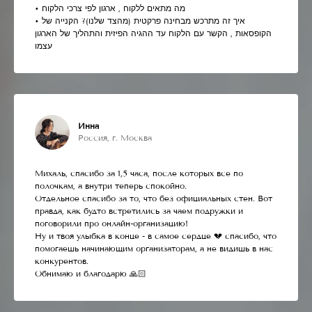
• מה מתאים ללקוח , ארגון לפי צרכי הלקוח
• איך זה מתרכש מבחינה פרקטית (מהצד שלנו)? הקנייה של
הקופסאות , הקשר עם הלקוח עד ההגיה הפיזית והתהליך של הארגון
עצמו
Инна
Россия, г. Москва
Михаль, спасибо за 1,5 часа, после которых все по
полочкам, а внутри теперь спокойно.
Отдельное спасибо за то, что без официальных стен. Вот
правда, как будто встретились за чаем подружки и
поговорили про онлайн-организацию!
Ну и твоя улыбка в конце - в самое сердце 💔 спасибо, что
помогаешь начинающим организаторам, а не видишь в нас
конкурентов.
Обнимаю и благодарю 🙏🏻