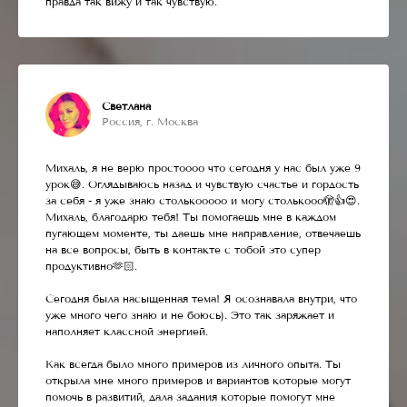
правда так вижу и так чувствую.
Светлана
Россия, г. Москва
Михаль, я не верю простоооо что сегодня у нас был уже 9
урок😅. Оглядываюсь назад и чувствую счастье и гордость
за себя - я уже знаю столькооооо и могу столькооо🫣👍😍.
Михаль, благодарю тебя! Ты помогаешь мне в каждом
пугающем моменте, ты даешь мне направление, отвечаешь
на все вопросы, быть в контакте с тобой это супер
продуктивно🫶🏻.
Сегодня была насыщенная тема! Я осознавала внутри, что
уже много чего знаю и не боюсь). Это так заряжает и
наполняет классной энергией.
Как всегда было много примеров из личного опыта. Ты
открыла мне много примеров и вариантов которые могут
помочь в развитий, дала задания которые помогут мне