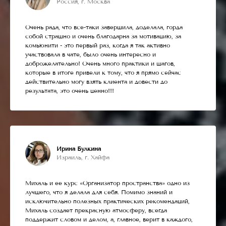
Россия, г. Москва
Очень рада, что все-таки завершила, доделала, горда
собой страшно и очень благодарна за мотивацию, за
комьюнити - это первый раз, когда я так активно
участвовала в чате, было очень интересно и
доброжелательно! Очень много практики и шагов,
которые в итоге привели к тому, что я прямо сейчас
действительно могу взять клиента и довести до
результата, это очень ценно!!!
Ирина Булкина
Израиль, г. Хайфа
Михаль и ее курс «Организатор пространства» одно из
лучшего, что я делала для себя. Помимо знаний и
исключительно полезных практических рекомендаций,
Михаль создает прекрасную атмосферу, всегда
поддержит словом и делом, а, главное, верит в каждого,