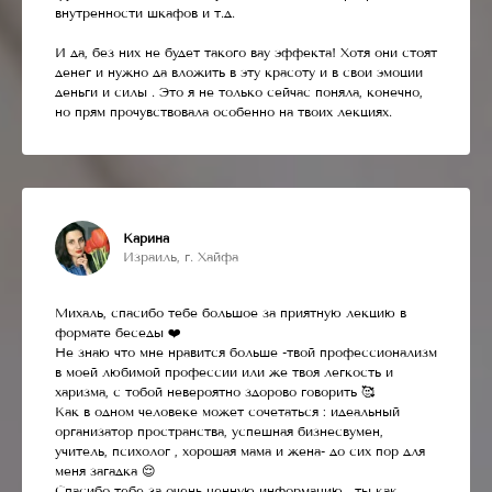
внутренности шкафов и т.д.
И да, без них не будет такого вау эффекта! Хотя они стоят
денег и нужно да вложить в эту красоту и в свои эмоции
деньги и силы . Это я не только сейчас поняла, конечно,
но прям прочувствовала особенно на твоих лекциях.
Карина
Израиль, г. Хайфа
Михаль, спасибо тебе большое за приятную лекцию в
формате беседы ❤️
Не знаю что мне нравится больше -твой профессионализм
в моей любимой профессии или же твоя легкость и
харизма, с тобой невероятно здорово говорить 🥰
Как в одном человеке может сочетаться : идеальный
организатор пространства, успешная бизнесвумен,
учитель, психолог , хорошая мама и жена- до сих пор для
меня загадка 😌
Спасибо тебе за очень ценную информацию , ты как