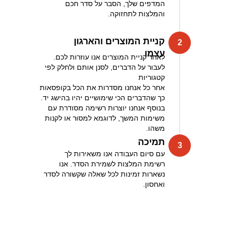
המדפים שלך, הסבר על סדר חכם
והמלצות לתחזוקה.
כ
קניית המוצרים והארגון
2
2
‏עצמו
.לאחר קניית המוצרים אנו עוזרות לכם
לעבור על הדברים, לסנן אותם ולחלק לפי
קטגוריות
אחר כל אנחנו מסדרות את הכל בקופסאות
כך שהדברים הכי שימושיים יהיו בהישג יד.
בנוסף אנחנו יוצרות רשימה מסודרת עם
משימות המשך, לדוגמא למסור או לקנות
משהו.
ג
‏תמיכה
3
3
עם סיום העבודה אנו משאירות לך
רשימת המלצות לשמירת הסדר. אנו
נשארות זמינות לכל שאלה שקשורה לסדר
ואחסון.
ג